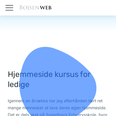
Hjemmeside kursus for
ledige
Igennem en årrække har jeg efterhånden lært ret
mange mennesker at lave deres egen hjemmeside.
Det er dels sket på Svendborg Erhvervsskole, hvor