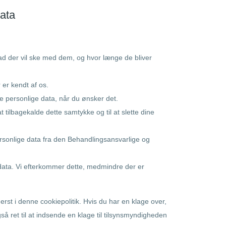
data
vad der vil ske med dem, og hvor længe de bliver
r er kendt af os.
dine personlige data, når du ønsker det.
at tilbagekalde dette samtykke og til at slette dine
personlige data fra den Behandlingsansvarlige og
e data. Vi efterkommer dette, medmindre der er
rst i denne cookiepolitik. Hvis du har en klage over,
så ret til at indsende en klage til tilsynsmyndigheden