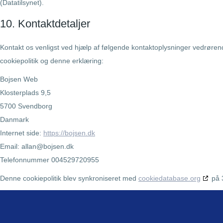
(Datatilsynet).
10. Kontaktdetaljer
Kontakt os venligst ved hjælp af følgende kontaktoplysninger vedrøre
cookiepolitik og denne erklæring:
Bojsen Web
Klosterplads 9,5
5700 Svendborg
Danmark
Internet side:
https://bojsen.dk
Email:
allan@
bojsen.dk
Telefonnummer 004529720955
Denne cookiepolitik blev synkroniseret med
cookiedatabase.org
på 3