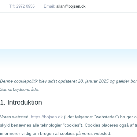
Tlf:
2972 0955
Email:
allan@bojsen.dk
Denne cookiepolitik blev sidst opdateret 28. januar 2025 og gælder b
Samarbejdsområde.
1. Introduktion
Vores websted,
https://bojsen.dk
(i det følgende: "webstedet") bruger 
skyld benævnes alle teknologier "cookies"). Cookies placeres også af t
informerer vi dig om brugen af ​​cookies på vores websted.